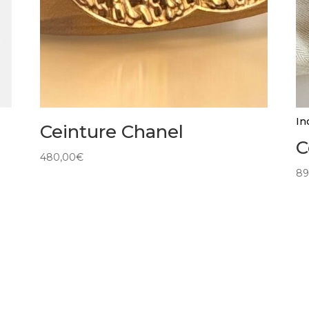
In
Ceinture Chanel
C
480,00
€
89